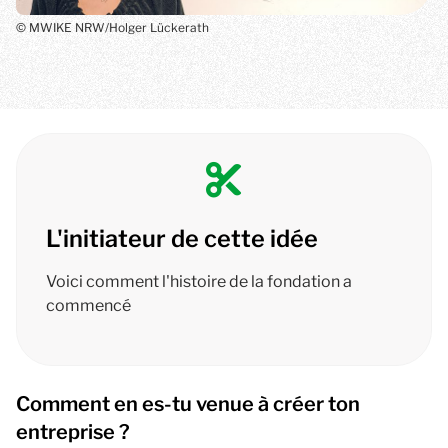
© MWIKE NRW/Holger Lückerath
Ronja Neugebauer
, Fondation à Bielefeld
Création d'
AuthenticHairdesignBielefeld
:
L'initiateur de cette idée
un salon de coiffure durable
Voici comment l'histoire de la fondation a
Thèmes principaux : mode, art de vivre,
commencé
développement durable
Comment en es-tu venue à créer ton
entreprise ?