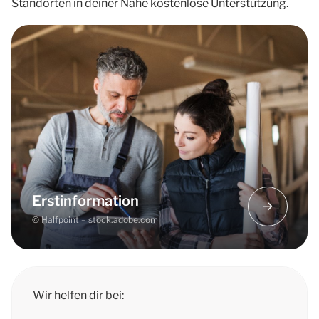
Standorten in deiner Nähe kostenlose Unterstützung.
Fahrplan für die nächsten Schritte in die
Selbstständigkeit – je nachdem, wo du mit
deinem Vorhaben der
Unternehmensgründung stehst
Materialien zur Existenzgründung
Auskunft über Veranstaltungen und
Seminare für Gründerinnen und Gründer
Erstinformation
© Halfpoint – stock.adobe.com
Wir helfen dir bei: