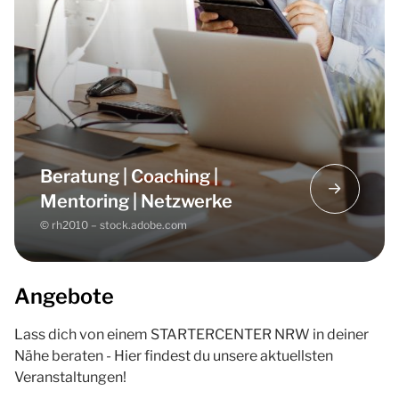
Informationen über
Unternehmensfinanzierung
und
Förderprogramme
Vorbereitung auf das Bankgespräch
Beantragung von Zuschüssen aus dem
Beratungsprogramm Wirtschaft
Möglichkeiten von weiterführender
Beratung, Coaching, Mentoring sowie Tipps
Beratung | Coaching |
zu passenden Netzwerken.
Mentoring | Netzwerke
© rh2010 – stock.adobe.com
Angebote
Lass dich von einem STARTERCENTER NRW in deiner
Nähe beraten - Hier findest du unsere aktuellsten
Veranstaltungen!