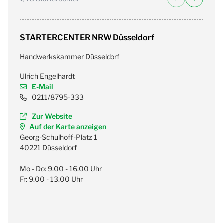
STARTERCENTER NRW Düsseldorf
S
Handwerkskammer Düsseldorf
RE
Ulrich Engelhardt
Si
E-Mail
0211/8795-333
Zur Website
Auf der Karte anzeigen
Georg-Schulhoff-Platz 1
Ma
40221 Düsseldorf
57
Mo - Do: 9.00 - 16.00 Uhr
Mo
Fr: 9.00 - 13.00 Uhr
Fr