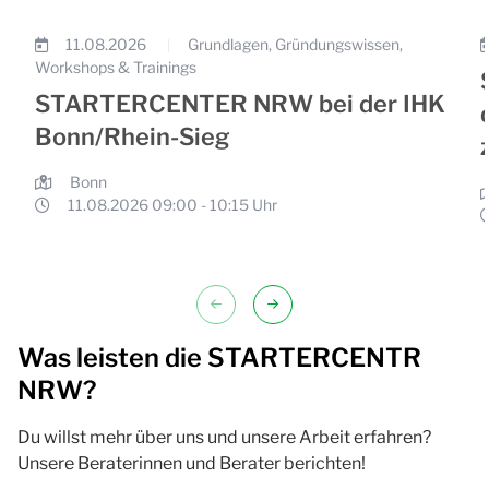
11.08.2026
Grundlagen, Gründungswissen,
|
Workshops & Trainings
STARTERCENTER NRW bei der IHK
Bonn/Rhein-Sieg
Bonn
11.08.2026 09:00 - 10:15 Uhr
Webinar „Grundwissen zur Gründung“ 
Sie haben eine Geschäftsidee oder möchten ein Unterneh
D
Weitere Infos und Anmeldung
W
r
Was leisten die STARTERCENTR
s
NRW?
a
G
Du willst mehr über uns und unsere Arbeit erfahren?
u
Unsere Beraterinnen und Berater berichten!
G