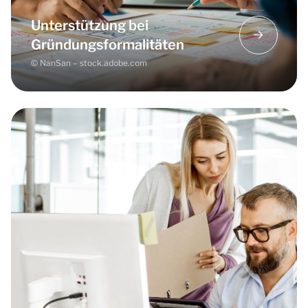
Tipps zum Umgang mit Behörden
Informationen über notwendige
Unterstützung bei
Gründungsformalitäten
Gründungsformalitäten
© NanSan – stock.adobe.com
Prüfung der
Geschäftsidee
Tipps zur Erstellung eines
Businessplans
Prüfung des Businessplans auf
Umsetzbarkeit und Tragfähigkeit
Beratung zur
Gründungsart
, z. B.
Franchising, Unternehmensnachfolge und
Teamgründungen
Besprechung des Finanzierungskonzeptes