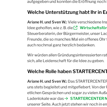
aufgegeben und konnten die Eröffnung noch i
Welche Unterstützung habt Ihr in 
Ariane H. und Sven W.:
Viele verschiedene In
Idee geholfen, wie z. B. die
Wirtschaftsfö
Steuerberaterin, der Bürgermeister, unser La
Freunde, die so manches Mal ein offenes Ohr f
auch nochmal ganz herzlich bedanken.
Wir würden allen Gründungsinteressierten raten
sich, alle Leidenschaft für die Idee zu geben.
Welche Rolle haben STARTERCENT
Ariane H. und Sven W.:
Das STARTERCENTE
uns stets begleitet und mitgefiebert. Von der
etlichen Gesprächen und sogar zu vielen Auß
Ladenlokale war das
STARTERCENTER 
unserer Seite. Auch jetzt stehen wir noch in 