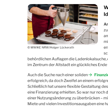
W
I
Ar
zu
an
mi
er
© MWIKE NRW/Holger Lückerath
sc
behördlichen Auflagen die Ladenlokalsuche, 
im Zentrum der Altstadt ein glückliches Ende 
Auch die Suche nach einer soliden
Finanzi
erfolgreich, da doch Zweifel an einem erfol
Schließlich hat unsere flexible Gestaltung des
eine Finanzierung erhielten. So war nur noch
einer Nutzungsänderung zu überbrücken – mit 
Miete und vielen Investitionsausgaben eine h