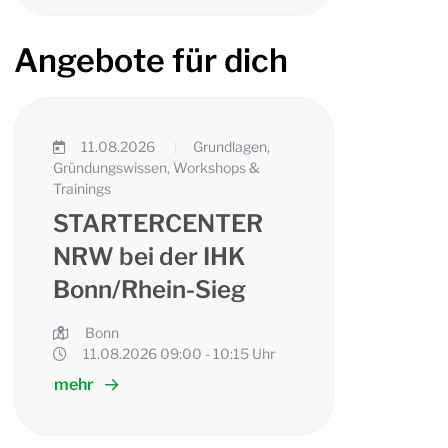
Angebote für dich
11.08.2026
Grundlagen,
13.
|
Gründungswissen, Workshops &
Finanzi
Trainings
STA
STARTERCENTER
NRW
NRW bei der IHK
der 
Bonn/Rhein-Sieg
Han
Köln
Bonn
11.08.2026 09:00 - 10:15 Uhr
Kö
Webinar „Grundwissen zur Grü
mehr
13.
Web
mehr
Sie haben eine Geschäftsidee oder möchten ein Unter