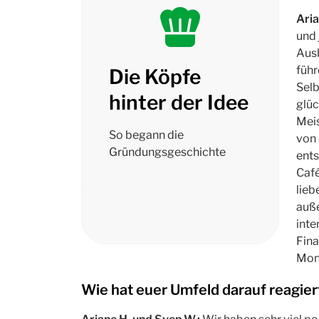
Ariane Hensch und
Aria
Sven Walton
,
und 
Gründung in Hattingen
Ausb
führ
Die Köpfe
Gründung der
Selb
Confiserie Harmonie
:
hinter der Idee
glüc
Meisterkonditorei mit
Meis
saisonalen Rohstoffen
So begann die
von 
Gründungsgeschichte
ents
Fokus:
Café
Lebensmittel, Gastron
lieb
omie, Handwerk
auße
inte
Fina
Mon
Wie hat euer Umfeld darauf reagier