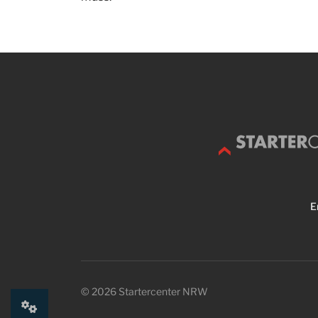
E
©
2026
Startercenter NRW